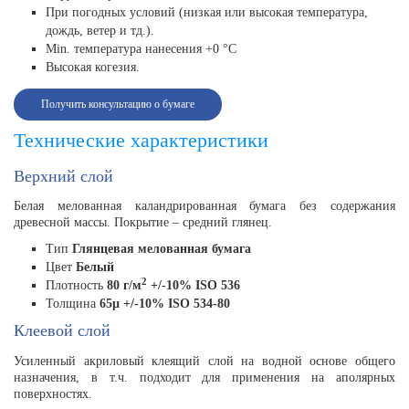
При погодных условий (низкая или высокая температура,
дождь, ветер и тд.).
Min. температура нанесения +0 °C
Высокая когезия.
Получить консультацию о бумаге
Технические характеристики
Верхний слой
Белая мелованная каландрированная бумага без содержания
древесной массы. Покрытие – средний глянец.
Тип
Глянцевая мелованная бумага
Цвет
Белый
2
Плотность
80 г/м
+/-10% ISO 536
Толщина
65µ +/-10% ISO 534-80
Клеевой слой
Усиленный акриловый клеящий слой на водной основе общего
назначения, в т.ч. подходит для применения на аполярных
поверхностях.