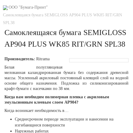
ООО "Бумага-Принт"
Самоклеящаяся бумага SEMIGLOSS AP904 PLUS WK85 RIT/GRN
SPL38
Самоклеящаяся бумага SEMIGLOSS
AP904 PLUS WK85 RIT/GRN SPL38
Производитель:
Ritrama
Белая полуглянцевая
мелованная каландрированная бумага без содержания древесной
массы. Усиленный акриловый постоянный клеящий слой на водной
основе общего назначения. Подложка из силиконизированной
крафт-бумаги с насечками по 38 мм.
Когда вам необходим полимерная пленка с акриловым
эмульсионным клеевым слоем AP904?
Когда возникает необходимость в…
Среднесрочном периоде эксплуатации и нанесении на
изгибающиеся поверхности
Наружных работах