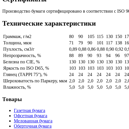
Производство бумаги сертифицировано в соответствии с ISO 90
Технические характеристики
Граммаж, г/м2
80
90
105
115
130
150
17
Толщина, мкм
71
79
90
101
117
138
16
Пухлость, см3/г
0,89
0,88
0,86
0,88
0,90
0,92
0,
Непрозрачность, %
88
89
90
93
94
96
97
Белизна по CIE, %
130
130
130
130
130
130
13
Яркость по ISO D65, %
103
103
103
103
103
103
10
Глянец (TAPPI 75°), %
24
24
24
24
24
24
24
Шероховатость по Паркеру, мкм
2,0
2,0
2,0
2,0
2,0
2,0
2,
Влажность, %
5,0
5,0
5,0
5,0
5,0
5,0
5,
Товары
Газетная бумага
Офсетная бумага
Мелованная бумага
Оберточная бумага